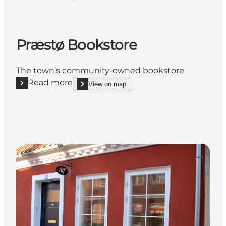
Præstø Bookstore
The town’s community-owned bookstore
Read more
View on map
Read more "Præstø Bookstore"
show Præstø Bookstore on_map