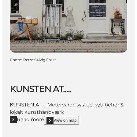
Photo
:
Petra Sølvig Frost
KUNSTEN AT.....
KUNSTEN AT….. Metervarer, systue, sytilbehør &
lokalt kunsthåndværk
Read more
View on map
Read more "KUNSTEN AT....."
show KUNSTEN AT..... on_map