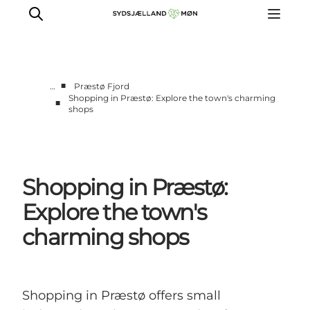
■
…
Præstø Fjord
Shopping in Præstø: Explore the town's charming
■
shops
Things to do
Cities and places
Events
Places to eat
Shopping in Præstø:
Accommodation
Explore the town's
Plan your trip
charming shops
Shopping in Præstø offers small