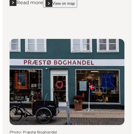
Read more
View on map
Read more "Universel Livskraft"
show Universel Livskraft on_map
Photo
:
Præstø Boghandel