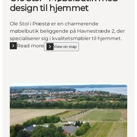
design til hjemmet
Ole Stol i Præstø er en charmerende
møbelbutik beliggende på Havnestræde 2, der
specialiserer sig i kvalitetsmøbler til hjemmet.
Read more
View on map
Read more "Ole Stol - Møbelbutik med design til h
show Ole Stol - Møbelbutik med design til hjemme