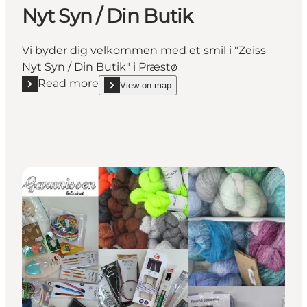
Nyt Syn / Din Butik
Vi byder dig velkommen med et smil i "Zeiss
Nyt Syn / Din Butik" i Præstø
Read more
View on map
Read more "Nyt Syn / Din Butik"
show Nyt Syn / Din Butik on_map