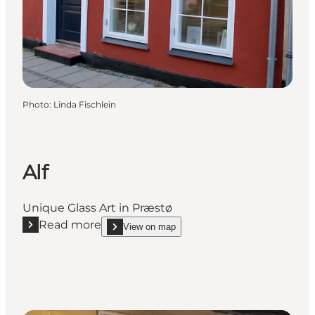
Photo
:
Linda Fischlein
Alf
Unique Glass Art in Præstø
Read more
View on map
Read more "Alf"
show Alf on_map