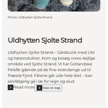
Photo
:
Uldhytten Sjolte Strand
Uldhytten Sjolte Strand
Uldhytten Sjolte Strand – Gårdbutik med Uld
og hørprodukter. Kom og besøg vores dejlige
område ved Sjolte Strand. Vi har Gotlandske
Pelsfår gående på de fine strandenge ud til
Præstø Fjord. Fårene går ude hele året – kan
selvfølgelig gå i læ for regn og slud.
Read more
View on map
Read more "Uldhytten Sjolte Strand"
show Uldhytten Sjolte Strand on_map