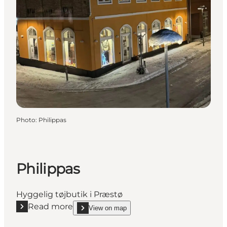
Photo
:
Philippas
Philippas
Hyggelig tøjbutik i Præstø
Read more
View on map
Read more "Philippas"
show Philippas on_map