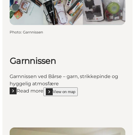
Photo
:
Garnnissen
Garnnissen
Garnnissen ved Bårse – garn, strikkepinde og
hyggelig atmosfære
Read more
View on map
Read more "Garnnissen"
show Garnnissen on_map