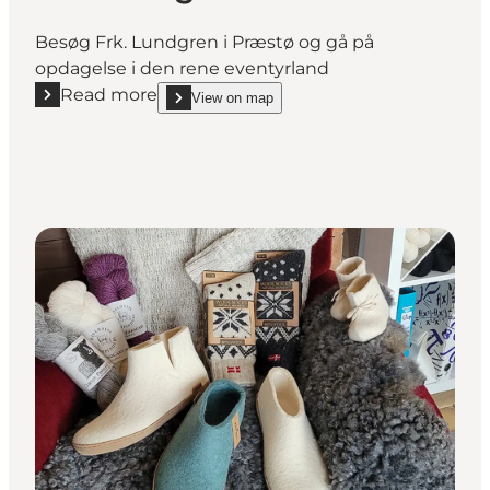
Besøg Frk. Lundgren i Præstø og gå på
opdagelse i den rene eventyrland
Read more
View on map
Read more "Frk. Lundgren"
show Frk. Lundgren on_map