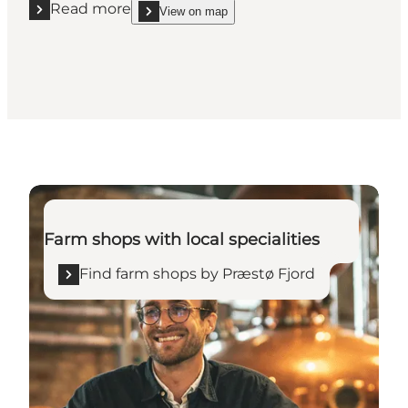
Read more
View on map
Read more "Kærlighed og Ko"
show Kærlighed og Ko on_map
Find farm shops by Præstø Fjord
Farm shops with local specialities
Find farm shops by Præstø Fjord