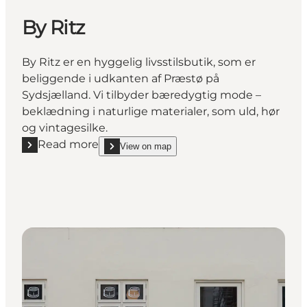
By Ritz
By Ritz er en hyggelig livsstilsbutik, som er
beliggende i udkanten af Præstø på
Sydsjælland. Vi tilbyder bæredygtig mode –
beklædning i naturlige materialer, som uld, hør
og vintagesilke.
Read more
View on map
Read more "By Ritz"
show By Ritz on_map