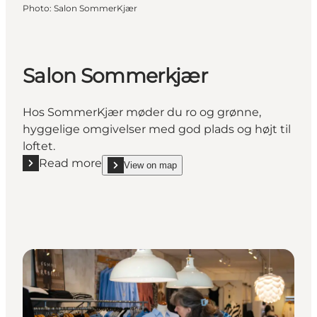
Photo
:
Salon SommerKjær
Salon Sommerkjær
Hos SommerKjær møder du ro og grønne,
hyggelige omgivelser med god plads og højt til
loftet.
Read more
View on map
Read more "Salon Sommerkjær"
show Salon Sommerkjær on_map