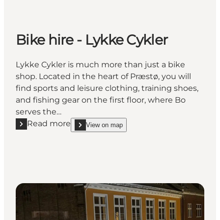
Bike hire - Lykke Cykler
Lykke Cykler is much more than just a bike
shop. Located in the heart of Præstø, you will
find sports and leisure clothing, training shoes,
and fishing gear on the first floor, where Bo
serves the…
Read more
View on map
Read more "Bike hire - Lykke Cykler"
show Bike hire - Lykke Cykler on_map