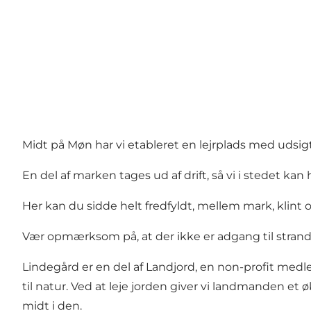
Midt på Møn har vi etableret en lejrplads med udsi
En del af marken tages ud af drift, så vi i stedet kan 
Her kan du sidde helt fredfyldt, mellem mark, klint 
Vær opmærksom på, at der ikke er adgang til strande
Lindegård er en del af Landjord, en non-profit me
til natur. Ved at leje jorden giver vi landmanden et
midt i den.