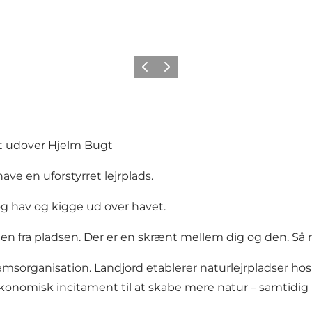
Previous
Next
gt udover Hjelm Bugt
have en uforstyrret lejrplads.
og hav og kigge ud over havet.
n fra pladsen. Der er en skrænt mellem dig og den. Så m
dlemsorganisation. Landjord etablerer naturlejrpladser
 økonomisk incitament til at skabe mere natur – samtidig 