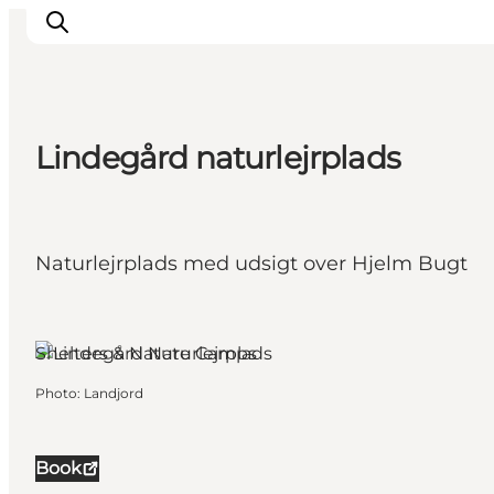
Lindegård naturlejrplads
Things to do
Cities and places
Events
Naturlejrplads med udsigt over Hjelm Bugt
Places to eat
Accommodation
Plan your trip
Shelters & Nature Camps
Photo
:
Landjord
Book