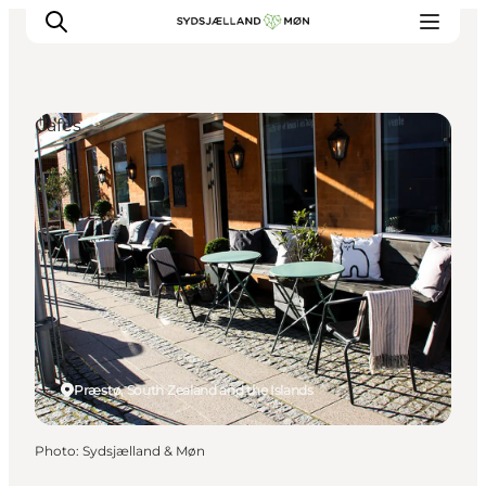
Cafés
Things to do
Cities and places
Events
Places to eat
Accommodation
Plan your trip
Præstø, South Zealand and the Islands
Photo
:
Sydsjælland & Møn